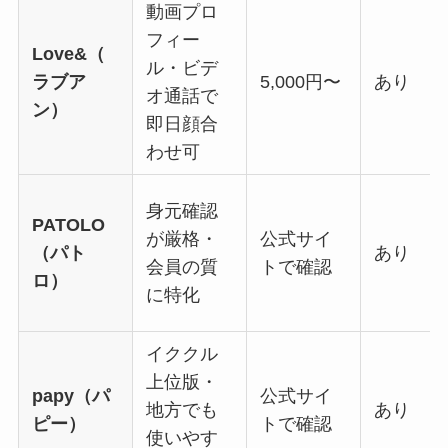
動画プロ
フィー
Love&（
ル・ビデ
ラブア
5,000円〜
あり
オ通話で
ン）
即日顔合
わせ可
身元確認
PATOLO
が厳格・
公式サイ
（パト
あり
会員の質
トで確認
ロ）
に特化
イククル
上位版・
papy（パ
公式サイ
地方でも
あり
ピー）
トで確認
使いやす