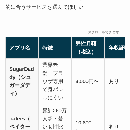
的に合うサービスを選んでほしい。
スクロールできます
男性月額
アプリ名
特徴
年収証明
（税込）
業界老
SugarDad
舗・ブラ
dy（シュ
ウザ専用
8,000円〜
あり
ガーダデ
で身バレ
ィ）
しにくい
累計260万
paters（
人超・若
10,800
ペイター
い女性比
あり